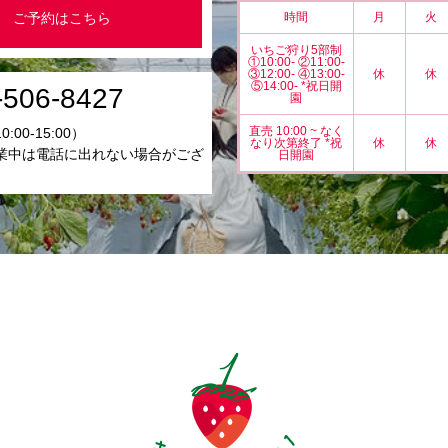
時間
月
火
ご予約はこちら
いちご狩り5部制
①10:00- ②11:00-
③12:00- ④13:00-
休
休
⑤14:00- *祝日開
-506-8427
園
直売 10:00 ~ なく
00-15:00）
なり次第終了 *祝
休
休
業中は電話に出れない場合がござ
日開園