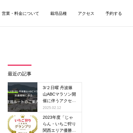
営業・料金について
栽培品種
アクセス
予約する
最近の記事
3/２日曜 丹波篠
山ABCマラソン開
催に伴うアクセス
情報について
2025.02.12
2023年度「じゃ
らん・いちご狩り
関西エリア優勝・