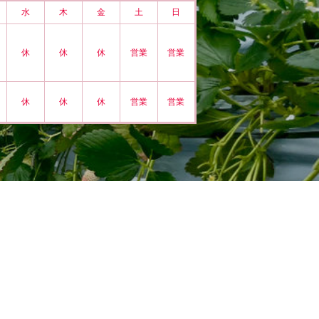
水
木
金
土
日
休
休
休
営業
営業
休
休
休
営業
営業