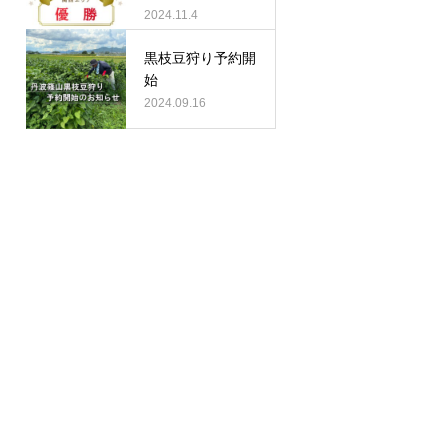
リピート率敢闘賞
2024.11.4
W受賞」
黒枝豆狩り予約開
始
2024.09.16