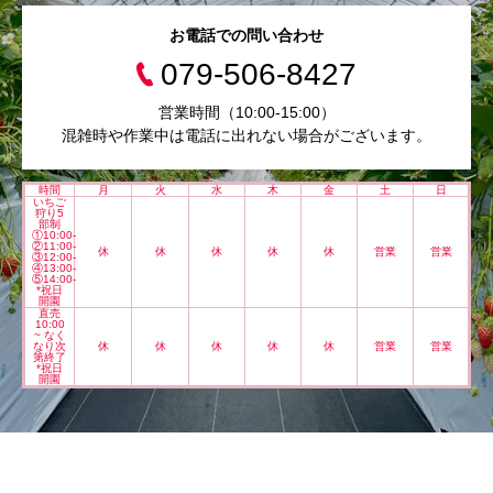
お電話での問い合わせ
079-506-8427
営業時間（10:00-15:00）
混雑時や作業中は電話に出れない場合がございます。
時間
月
火
水
木
金
土
日
いちご
狩り5
部制
①10:00-
②11:00-
休
休
休
休
休
営業
営業
③12:00-
④13:00-
⑤14:00-
*祝日
開園
直売
10:00
~ なく
なり次
休
休
休
休
休
営業
営業
第終了
*祝日
開園